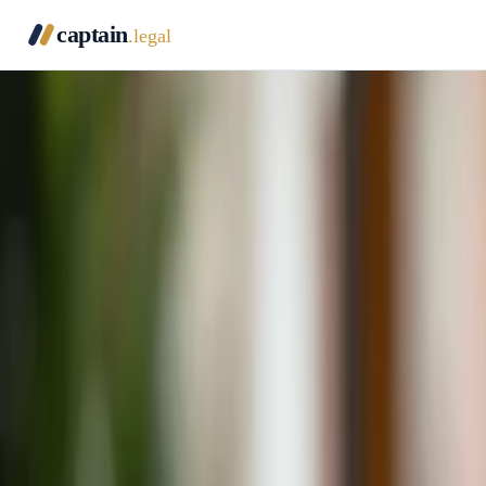
captain
.legal