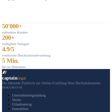
50'000+
zufriedene Kunden
200+
verfügbare Vorlagen
4.9/5
verifizierte Durchschnittsbewertung
5 Min.
für ein Dokument
captain
.legal
Die führende Plattform zur Online-Erstellung Ihrer Rechtsdokumente.
DOKUMENTE
Unternehmensgründung
Verein
Urlaubsantrag
Immobilien