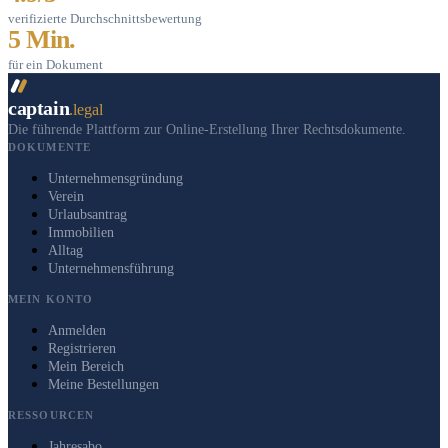
verifizierte Durchschnittsbewertung
5 Min.
für ein Dokument
captain
.legal
Die führende Plattform zur Online-Erstellung Ihrer Rechtsdokumente.
DOKUMENTE
Unternehmensgründung
Verein
Urlaubsantrag
Immobilien
Alltag
Unternehmensführung
MEIN KONTO
Anmelden
Registrieren
Mein Bereich
Meine Bestellungen
RESSOURCEN
Jahresabo