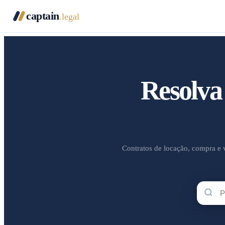
captain
.legal
Resolva
Contratos de locação, compra e v