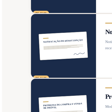
R$ 27,90
No
NOTIFICAÇÃO DE DESOCUPAÇÃO
Noti
rece
R$ 23,90
Pr
PROMESSA DE COMPRA E VENDA
Mode
DE IMÓVEL