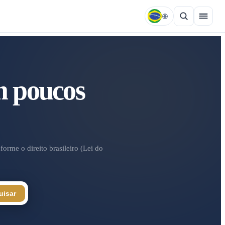
m poucos
orme o direito brasileiro (Lei do
uisar