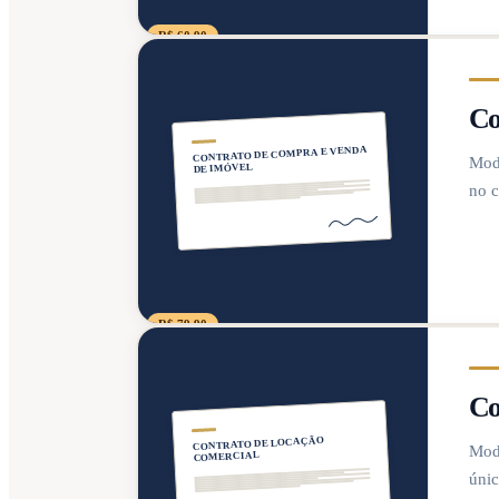
R$ 60,90
Co
CONTRATO DE COMPRA E VENDA
Mode
DE IMÓVEL
no c
R$ 79,90
Co
CONTRATO DE LOCAÇÃO
Mode
COMERCIAL
únic