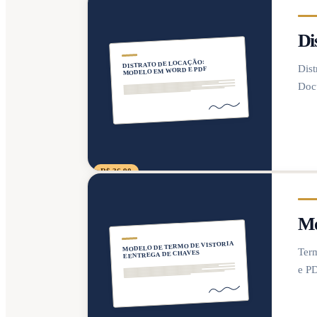
Di
DISTRATO DE LOCAÇÃO:
Dist
MODELO EM WORD E PDF
Docu
R$ 36,90
Mo
MODELO DE TERMO DE VISTORIA
Term
E ENTREGA DE CHAVES
e PD