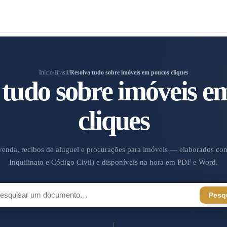
Início
/
Brasil
/
Resolva tudo sobre imóveis em poucos cliques
 tudo sobre imóveis e
cliques
enda, recibos de aluguel e procurações para imóveis — elaborados conf
Inquilinato e Código Civil) e disponíveis na hora em PDF e Word.
Pesq