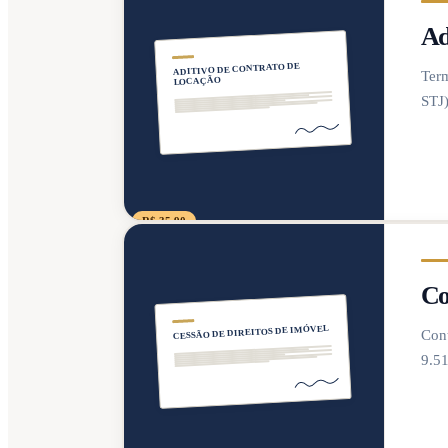
Ad
ADITIVO DE CONTRATO DE
Term
LOCAÇÃO
STJ
R$ 35,90
Co
CESSÃO DE DIREITOS DE IMÓVEL
Cont
9.5