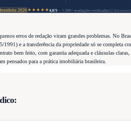
brasileira 2026
4,9/5
—
1.200+
avaliações verificadas
12 documento
uenos erros de redação viram grandes problemas. No Brasil
5/1991) e a transferência da propriedade só se completa co
trato bem feito, com garantia adequada e cláusulas claras, 
m pensados para a prática imobiliária brasileira.
dico: