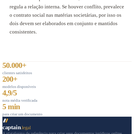
regula a relação interna. Se houver conflito, prevalece
o contrato social nas matérias societárias, por isso os
dois devem ser elaborados em conjunto e mantidos
consistentes.
50.000+
clientes satisfeitos
200+
modelos disponíveis
4,9/5
nota média verificada
5 min
para criar um documento
captain
.legal
A plataforma de referência para criar seus documentos jurídicos online.