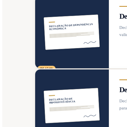
De
DECLARAÇÃO DE DEPENDÊNCIA
Decl
ECONÔMICA
vali
R$ 17,90
De
DECLARAÇÃO DE
Decl
HIPOSSUFICIÊNCIA
para