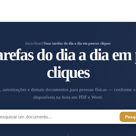
Início
/
Brasil
/
Suas tarefas do dia a dia em poucos cliques
arefas do dia a dia em
cliques
, autorizações e demais documentos para pessoas físicas — conforme o d
disponíveis na hora em PDF e Word.
Pesq