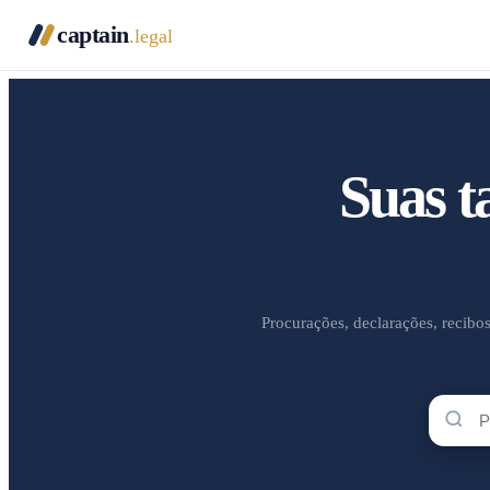
captain
.legal
Suas t
Procurações, declarações, recibos