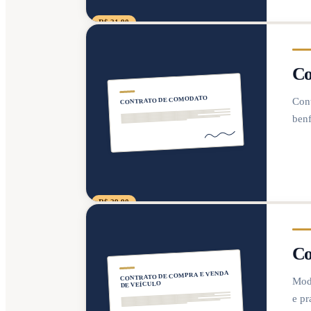
R$ 21,90
Co
CONTRATO DE COMODATO
Cont
benf
R$ 29,90
Co
CONTRATO DE COMPRA E VENDA
Mode
DE VEÍCULO
e pr