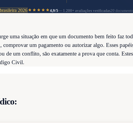
brasileira 2026
4,9/5
—
1.200+
avaliações verificadas
20 documento
surge uma situação em que um documento bem feito faz tod
o, comprovar um pagamento ou autorizar algo. Esses papéi
 de um conflito, são exatamente a prova que conta. Estes
digo Civil.
dico: