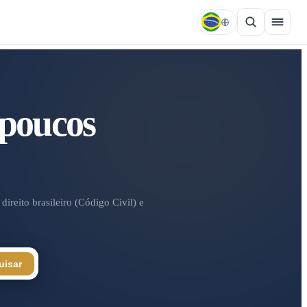
 poucos
ireito brasileiro (Código Civil) e
uisar