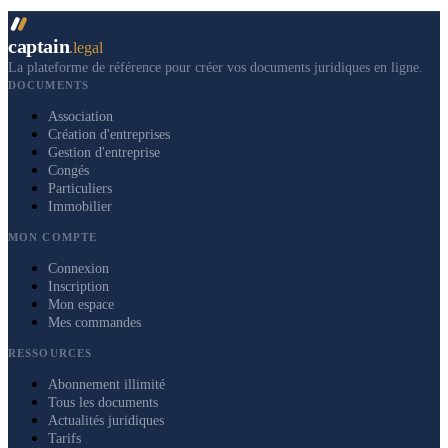
captain
.legal
La plateforme de référence pour créer vos documents juridiques en ligne.
DOCUMENTS
Association
Création d'entreprises
Gestion d'entreprise
Congés
Particuliers
Immobilier
MON COMPTE
Connexion
Inscription
Mon espace
Mes commandes
RESSOURCES
Abonnement illimité
Tous les documents
Actualités juridiques
Tarifs