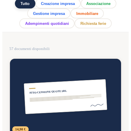
Tutto
Creazione impresa
Associazione
Gestione impresa
Immobiliare
Adempimenti quotidiani
Richiesta ferie
57
documenti disponibili
ATTO CESSIONE QUOTE SRL
14,90 €