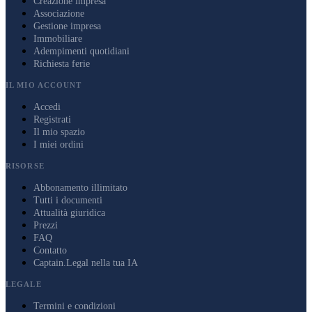
Creazione impresa
Associazione
Gestione impresa
Immobiliare
Adempimenti quotidiani
Richiesta ferie
IL MIO ACCOUNT
Accedi
Registrati
Il mio spazio
I miei ordini
RISORSE
Abbonamento illimitato
Tutti i documenti
Attualità giuridica
Prezzi
FAQ
Contatto
Captain.Legal nella tua IA
LEGALE
Termini e condizioni