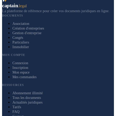
captain
.legal
La plateforme de référence pour créer vos documents juridiques en ligne.
DOCUMENTS
Association
Création d'entreprises
Gestion d'entreprise
Congés
Particuliers
Immobilier
MON COMPTE
Connexion
Inscription
Mon espace
Mes commandes
RESSOURCES
Abonnement illimité
Tous les documents
Actualités juridiques
Tarifs
FAQ