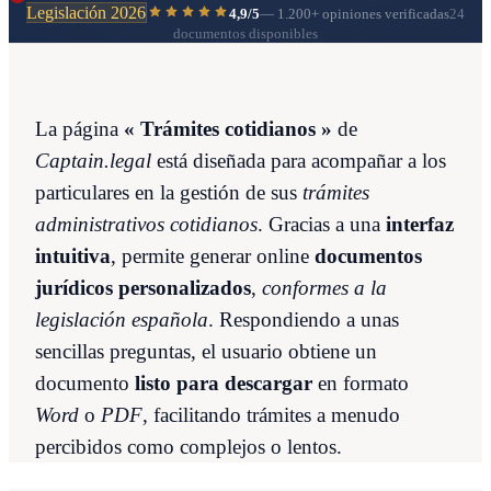
Legislación 2026
4,9/5
—
1.200+
opiniones verificadas
24
documentos disponibles
La página
« Trámites cotidianos »
de
Captain.legal
está diseñada para acompañar a los
particulares en la gestión de sus
trámites
administrativos cotidianos
. Gracias a una
interfaz
intuitiva
, permite generar online
documentos
jurídicos personalizados
,
conformes a la
legislación española
. Respondiendo a unas
sencillas preguntas, el usuario obtiene un
documento
listo para descargar
en formato
Word
o
PDF
, facilitando trámites a menudo
percibidos como complejos o lentos.