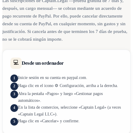
Las suscripciones de Captain.Legal —prueba gratuita de 7 días y,
después, un cargo mensual— se cobran mediante un acuerdo de
pago recurrente de PayPal. Por ello, puede cancelar directamente
desde su cuenta de PayPal, en cualquier momento, sin gastos y sin
justificación. Si cancela antes de que terminen los 7 días de prueba,
no se le cobrará ningún importe.
💻
Desde un ordenador
Inicie sesión en su cuenta en paypal.com.
1
Haga clic en el icono ⚙️ Configuración, arriba a la derecha.
2
Abra la pestaña «Pagos» y luego «Gestionar pagos
3
automáticos».
En la lista de comercios, seleccione «Captain Legal» (a veces
4
«Captain Legal LLC»).
Haga clic en «Cancelar» y confirme.
5