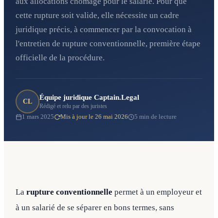
aux allocations chômage pour le salarié. Pour que
cette rupture soit valide, elle nécessite un cadre
juridique précis, à commencer par la convocation à
l'entretien de rupture conventionnelle, première étape
officielle de la procédure.
Équipe juridique Captain.Legal
CL
Rédigé et relu par des juristes
1 mars 2025
Mis à jour le 26 mai 2026
5 min de lecture
La
rupture conventionnelle
permet à un employeur et
à un salarié de se séparer en bons termes, sans