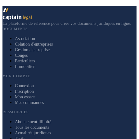
captain
.legal
La plateforme de référence pour créer vos documents juridiques en ligne.
DOCUMENTS
Association
Création d'entreprises
Gestion d'entreprise
Congés
Particuliers
Immobilier
MON COMPTE
Connexion
Inscription
Mon espace
Mes commandes
RESSOURCES
Abonnement illimité
Tous les documents
Actualités juridiques
Tarifs