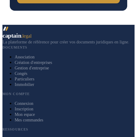
captain
.legal
La plateforme de référence pour créer vos documents juridiques en ligne.
DOCUMENTS
Association
Création d'entreprises
Gestion d'entreprise
Congés
Particuliers
Immobilier
MON COMPTE
Connexion
Inscription
Mon espace
Mes commandes
RESSOURCES