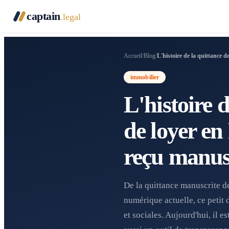
captain
.legal
Accueil
/
Blog
/
L'histoire de la quittance 
immobilier
L'histoire d
de loyer en
reçu manus
De la quittance manuscrite d
numérique actuelle, ce petit 
et sociales. Aujourd'hui, il e