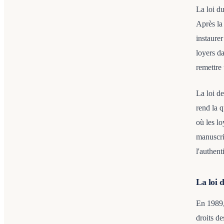
La loi d
Après la
instaurer
loyers da
remettre
La loi d
rend la 
où les l
manuscrit
l'authenti
La loi d
En 1989, 
droits de