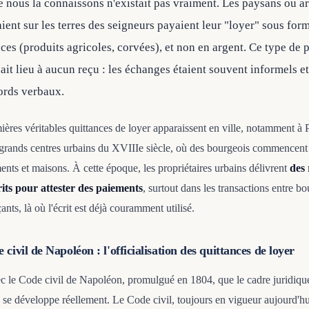
e nous la connaissons n'existait pas vraiment. Les paysans ou ar
aient sur les terres des seigneurs payaient leur "loyer" sous for
ces (produits agricoles, corvées), et non en argent. Ce type de
it lieu à aucun reçu : les échanges étaient souvent informels et
ords verbaux.
ères véritables quittances de loyer apparaissent en ville, notamment à P
 grands centres urbains du XVIIIe siècle, où des bourgeois commencent 
ents et maisons. À cette époque, les propriétaires urbains délivrent
des 
ts pour attester des paiements
, surtout dans les transactions entre b
ts, là où l'écrit est déjà couramment utilisé.
civil de Napoléon : l'officialisation des quittances de loyer
ec le Code civil de Napoléon, promulgué en 1804, que le cadre juridiqu
 se développe réellement. Le Code civil, toujours en vigueur aujourd'hui