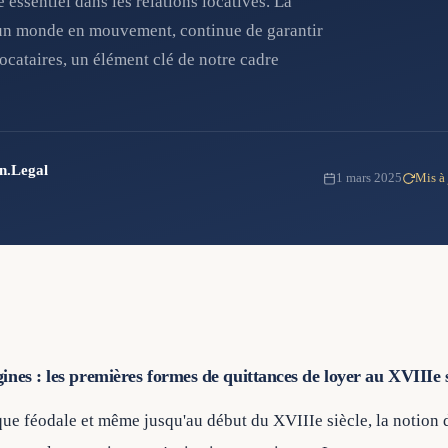
 essentiel dans les relations locatives. La
'un monde en mouvement, continue de garantir
 locataires, un élément clé de notre cadre
in.Legal
1 mars 2025
Mis à
gines : les premières formes de quittances de loyer au XVIIIe s
que féodale et même jusqu'au début du XVIIIe siècle, la notion 