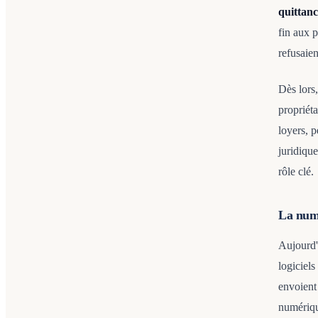
quittanc
fin aux p
refusaien
Dès lors,
propriét
loyers, p
juridique
rôle clé.
La numé
Aujourd'h
logiciel
envoient 
numérique