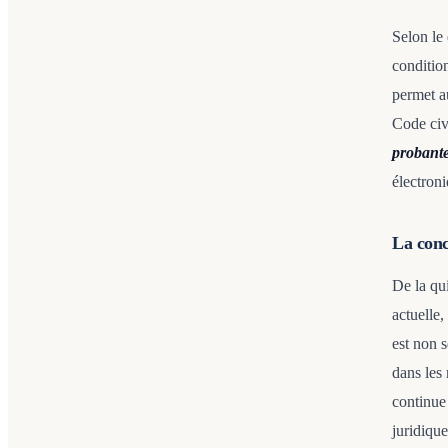
Selon le 
condition
permet a
Code civ
probante
électron
La conc
De la qu
actuelle,
est non s
dans les 
continue 
juridique