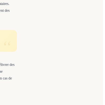
taires.
ent des
élivrer des
ne
en cas de