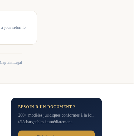
 à jour selon le
Captain.Legal
BESOIN D'UN DOCUMENT ?
200+ modèles juridiques conformes à la loi,
téléchargeables immédiatement.