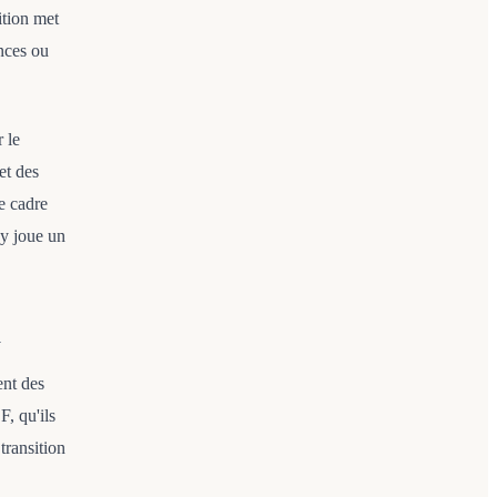
ition met
ances ou
 le
et des
ce cadre
 y joue un
l
ent des
, qu'ils
transition