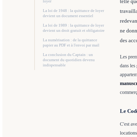
telle qu
loyer
travaill
La loi de 1948 : la quittance de loyer
devient un document essentiel
redevan
La loi de 1989 : la quittance de loyer
ne donna
devient un droit gratuit et obligatoire
des acc
La numérisation : de la quittance
papier au PDF et à l'envoi par mail
La conclusion du Captain : un
Les premi
document du quotidien devenu
indispensable
dans les
appartem
manuscri
commerçan
Le Code 
C'est av
locations