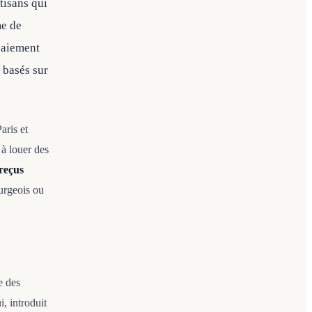
tisans qui
me de
 paiement
 basés sur
aris et
à louer des
reçus
ourgeois ou
e des
, introduit