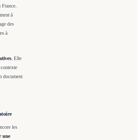
n France.
ement à
cage des
res à
atives
. Elle
 contexte
 un document
atoire
ncore les
r une