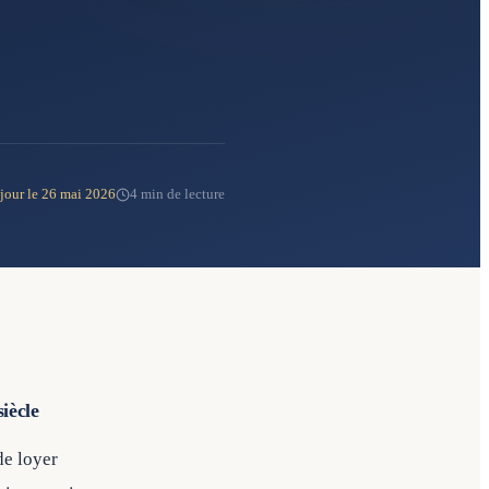
 jour le 26 mai 2026
4 min de lecture
iècle
de loyer