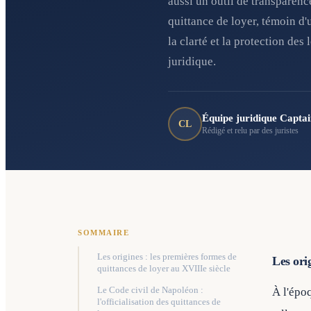
aussi un outil de transparence
quittance de loyer, témoin d
la clarté et la protection des
juridique.
Équipe juridique Capta
CL
Rédigé et relu par des juristes
SOMMAIRE
Les origines : les premières formes de
Les ori
quittances de loyer au XVIIIe siècle
Le Code civil de Napoléon :
À l'épo
l'officialisation des quittances de