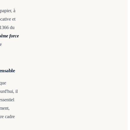
papier, à
cative et
 1366 du
même force
ce
ensable
ique
urd'hui, il
essentiel
ment,
tre cadre