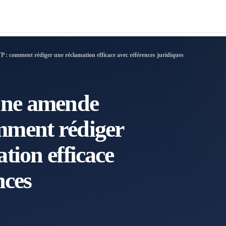
: comment rédiger une réclamation efficace avec références juridiques
une amende
ment rédiger
tion efficace
nces