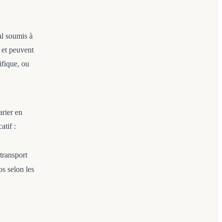
al soumis à
 et peuvent
ifique, ou
arier en
atif :
transport
s selon les