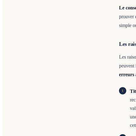
Le cons
prouver 
simple ou
Les rais
Les rais
peuvent 
erreurs 
Ti
rec
val
une
cet