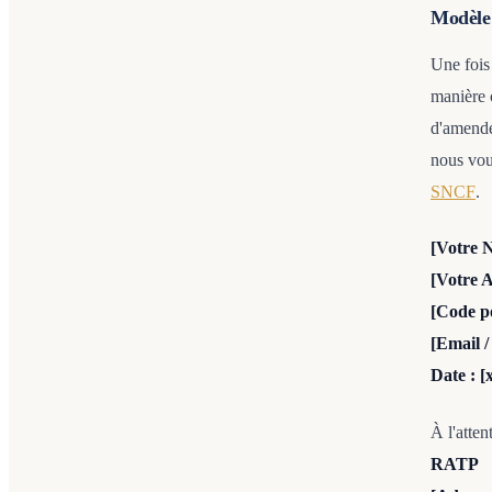
Modèle 
Une fois 
manière c
d'amende
nous vo
SNCF
.
[Votre 
[Votre 
[Code po
[Email /
Date : [
À l'atte
RATP