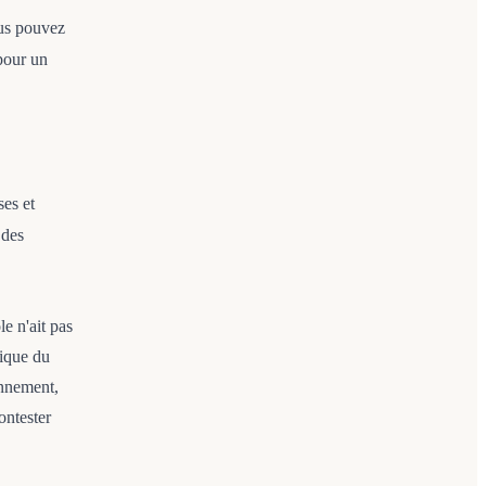
ous pouvez
 pour un
es et
des
le n'ait pas
nique du
onnement,
ontester