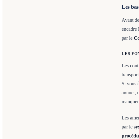
Les bas
Avant de 
encadre 
par le
Co
LES FO
Les cont
transpor
Si vous ê
annuel, 
manqueme
Les amen
par le
sy
procédu