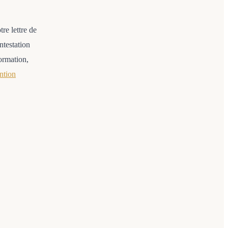
re lettre de
ntestation
ormation,
ntion