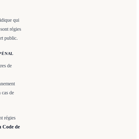
ridique qui
sont régies
rt public.
 PÉNAL
tres de
onnement
n cas de
t régies
du Code de