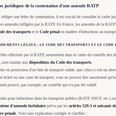
es juridiques de la contestation d'une amende RATP
rédiger une lettre de contestation, il est crucial de connaître le cadre ju
les amendes infligées par la RATP. En France, les amendes de la RATP 
de des transports
et le
Code pénal
en matière d'infractions au transpo
NDEMENTS LÉGAUX : LE CODE DES TRANSPORTS ET LE CODE
rôles effectués par la RATP, notamment dans le cadre du contrôle des ti
t, sont soumis aux
dispositions du Code des transports
.
tes en possession d'un titre de transport valide, que celui-ci soit un ab
un ticket ou une carte de transport, vous ne pouvez être sanctionné qu'e
nt prouvé, par exemple, un contrôle qui n'a pas été validé.
des pour infractions dans les transports publics (RATP, SNCF, etc.) son
stème d'amende forfaitaire
prévu par les
articles 529-3 et suivants 
re pénale
. Voici une explication corrigée et clarifiée :