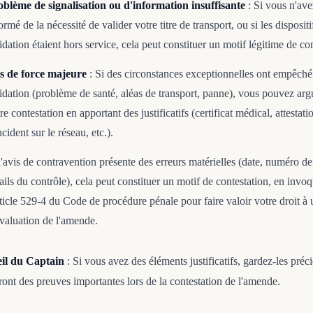
oblème de signalisation ou d'information insuffisante
: Si vous n'ave
ormé de la nécessité de valider votre titre de transport, ou si les dispositi
idation étaient hors service, cela peut constituer un motif légitime de con
s de force majeure
: Si des circonstances exceptionnelles ont empêché
idation (problème de santé, aléas de transport, panne), vous pouvez ar
re contestation en apportant des justificatifs (certificat médical, attestati
ncident sur le réseau, etc.).
l'avis de contravention présente des erreurs matérielles (date, numéro de
ails du contrôle), cela peut constituer un motif de contestation, en invo
rticle 529-4 du Code de procédure pénale pour faire valoir votre droit à
valuation de l'amende.
eil du Captain
: Si vous avez des éléments justificatifs, gardez-les pré
eront des preuves importantes lors de la contestation de l'amende.