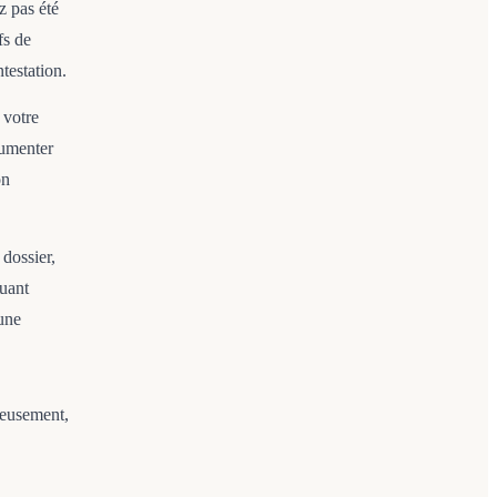
z pas été
fs de
testation.
 votre
gumenter
on
 dossier,
quant
 une
cieusement,