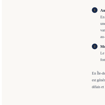
Am
En 
une
var
au-
Mo
Le 
fon
En Île-de
est géné
délais et