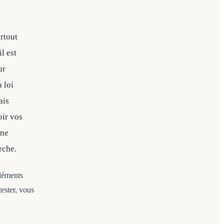
rtout
l est
ur
a loi
ais
oir vos
une
rche.
éléments
ester, vous