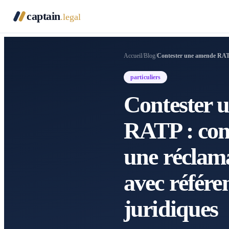
captain
.legal
Accueil
/
Blog
/
Contester une amende RATP 
particuliers
Contester 
RATP : com
une réclama
avec référe
juridiques