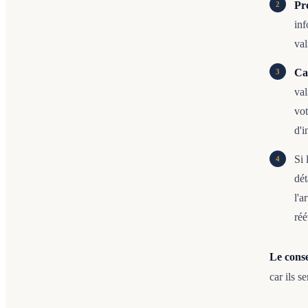
Pr
inf
val
Ca
val
vot
d'i
Si 
dét
l'a
réé
Le cons
car ils s