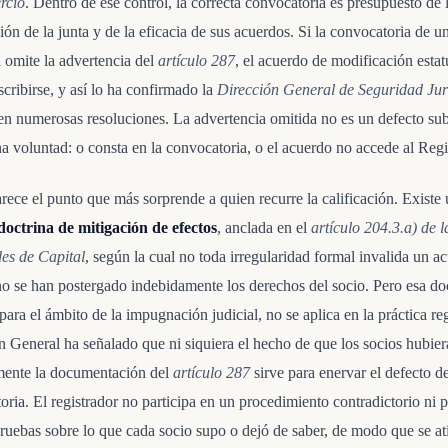
rcio
. Dentro de ese control, la correcta convocatoria es presupuesto de 
ión de la junta y de la eficacia de sus acuerdos. Si la convocatoria de u
l omite la advertencia del
artículo 287
, el acuerdo de modificación estat
cribirse, y así lo ha confirmado la
Dirección General de Seguridad Jur
n numerosas resoluciones. La advertencia omitida no es un defecto su
a voluntad: o consta en la convocatoria, o el acuerdo no accede al Regi
rece el punto que más sorprende a quien recurre la calificación. Existe
doctrina de mitigación de efectos
, anclada en el
artículo 204.3.a) de 
es de Capital
, según la cual no toda irregularidad formal invalida un a
o se han postergado indebidamente los derechos del socio. Pero esa doc
ara el ámbito de la impugnación judicial, no se aplica en la práctica reg
n General ha señalado que ni siquiera el hecho de que los socios hubier
mente la documentación del
artículo 287
sirve para enervar el defecto d
oria. El registrador no participa en un procedimiento contradictorio ni 
pruebas sobre lo que cada socio supo o dejó de saber, de modo que se at