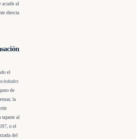
 acudir al
nte directa
nsación
ndo el
ociedades
rgano de
ensar, la
rtir
tajante al
 287
, o el
orzada del