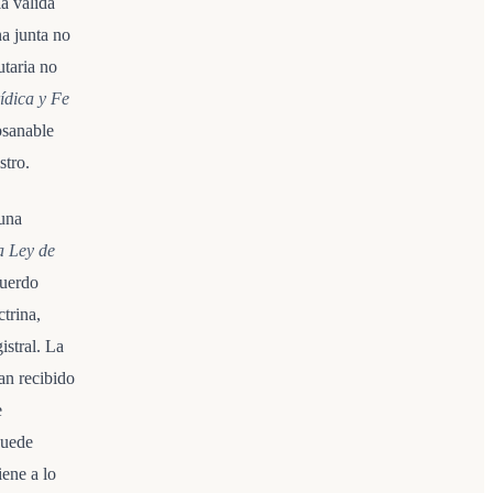
la válida
na junta no
utaria no
ídica y Fe
bsanable
stro.
 una
la Ley de
cuerdo
trina,
istral. La
an recibido
e
puede
iene a lo