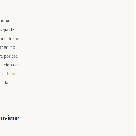
or ha
 sepa de
camente que
unta" no
rá por esa
ntación de
cial bien
en la
onviene