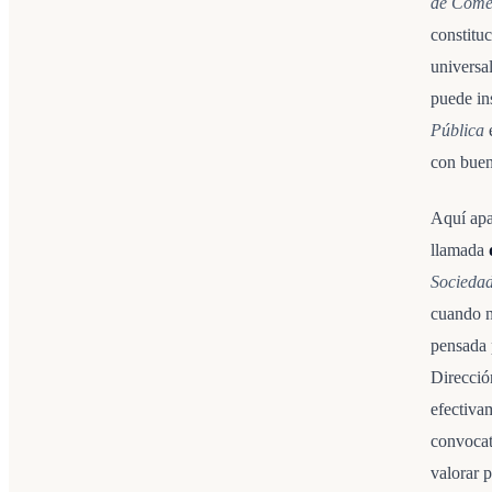
de Come
constituc
universa
puede ins
Pública
e
con buen
Aquí apa
llamada
Sociedad
cuando n
pensada p
Direcció
efectiva
convocat
valorar 