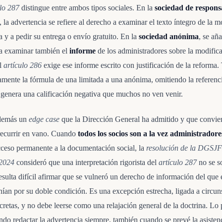
ulo 287
distingue entre ambos tipos sociales. En la
sociedad de respons
, la advertencia se refiere al derecho a examinar el texto íntegro de la 
 y a pedir su entrega o envío gratuito. En la
sociedad anónima
, se añ
a examinar también el
informe
de los administradores sobre la modific
l
artículo 286
exige ese informe escrito con justificación de la reforma.
mente la fórmula de una limitada a una anónima, omitiendo la referenci
 genera una calificación negativa que muchos no ven venir.
además un
edge case
que la Dirección General ha admitido y que convie
recurrir en vano. Cuando
todos los socios son a la vez administradore
cceso permanente a la documentación social, la
resolución de la DGSJF
 2024
consideró que una interpretación rigorista del
artículo 287
no se so
esulta difícil afirmar que se vulneró un derecho de información del que 
nían por su doble condición. Es una excepción estrecha, ligada a circun
retas, y no debe leerse como una relajación general de la doctrina. Lo
endo redactar la advertencia siempre, también cuando se prevé la asisten