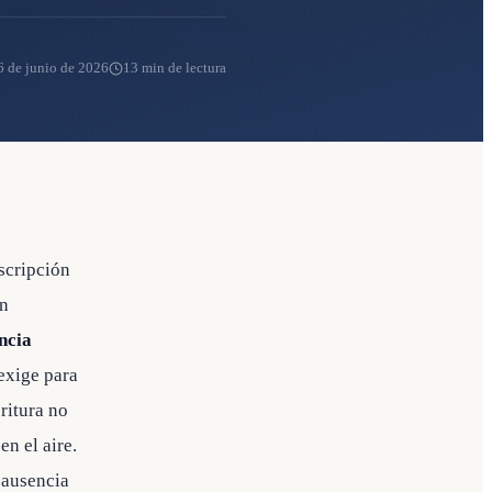
6 de junio de 2026
13 min de lectura
scripción
on
ncia
exige para
ritura no
n el aire.
 ausencia