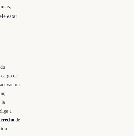
cusas,
ele estar
oda
y cargo de
 activan un
ir,
 la
liga a
derecho
de
ción