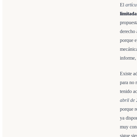
El
artíc
limitada
propuesta
derecho 
porque e
mecánica
informe,
Existe 
para no 
tenido a
abril de
porque r
ya dispo
muy conc
sigue si