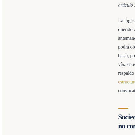
artículo
La lógica
querido 
antemano
podrá ob
basta, po
vía. En 
respaldo
estructu
convocato
Socie
no co