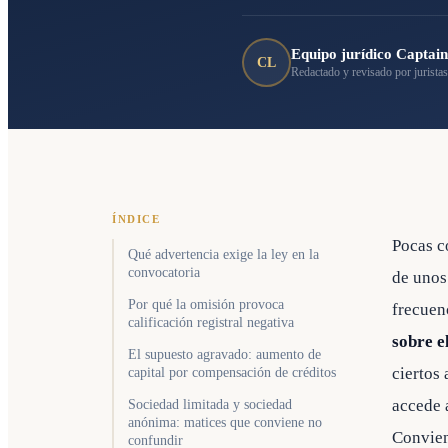
Equipo jurídico Captai
CL
Redactado y revisado por juristas
ÍNDICE
Pocas c
Qué advertencia exige la ley en la
convocatoria
de unos
Por qué la omisión provoca
frecuen
calificación registral negativa
sobre e
El supuesto agravado: aumento de
ciertos 
capital por compensación de créditos
accede 
Sociedad limitada y sociedad
anónima: matices que conviene no
Convien
confundir