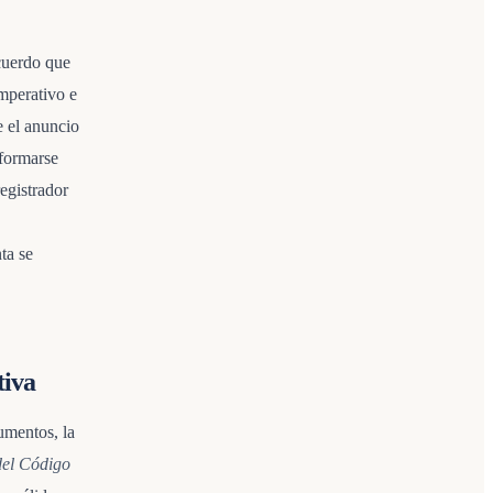
acuerdo que
mperativo e
e el anuncio
nformarse
egistrador
ta se
tiva
cumentos, la
del Código