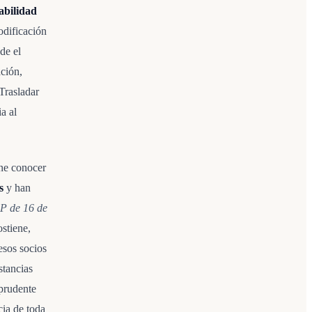
abilidad
modificación
ade el
ación,
 Trasladar
a al
ne conocer
s
y han
P de 16 de
stiene,
esos socios
stancias
 prudente
cia de toda