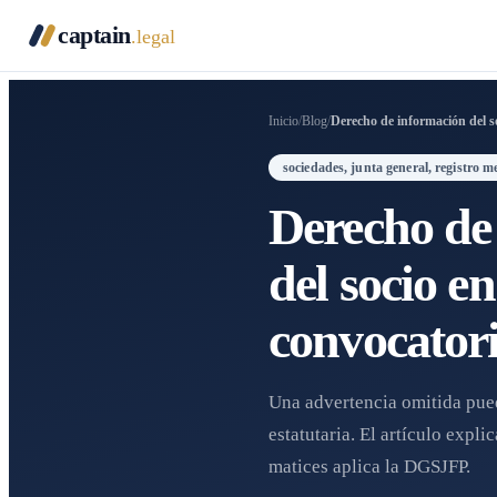
captain
.legal
Inicio
/
Blog
/
Derecho de información del so
sociedades, junta general, registro m
Derecho de
del socio en
convocatori
Una advertencia omitida pued
estatutaria. El artículo expl
matices aplica la DGSJFP.