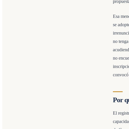
propuesta
Esa menc
se adopt
irrenunc
no tenga
acudiendo
no encue
inscripci
convocó 
Por qu
El regist
capacida