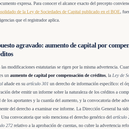
ocumento expresa. Para conocer el alcance exacto del precepto conviene
nsolidado de la Ley de Sociedades de Capital publicado en el BOE
, fue
igencias que el registrador aplica.
puesto agravado: aumento de capital por compe
ditos
 las modificaciones estatutarias se rigen por la misma advertencia. Cua
es un
aumento de capital por compensación de créditos
, la
Ley de S
al
añade en su
artículo 301
un derecho de información específico: el ó
ración debe emitir un informe sobre la naturaleza de los créditos a comp
 de los aportantes y la cuantía del aumento, y la convocatoria debe adve
ente del derecho a examinar ese informe. La Dirección General ha sido 
. Una convocatoria que solo menciona el derecho genérico del
artículo
ulo 272
relativo a la aprobación de cuentas, no cubre la advertencia ref