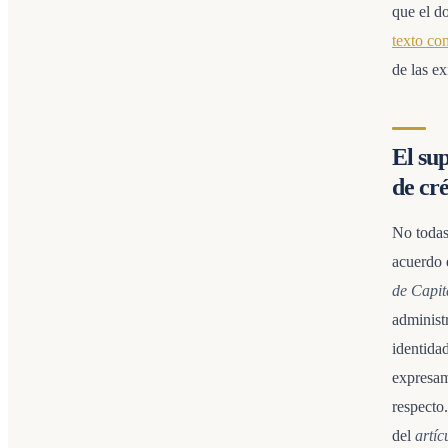
que el d
texto co
de las ex
El su
de cré
No todas
acuerdo 
de Capit
administ
identidad
expresam
respecto
del
artíc