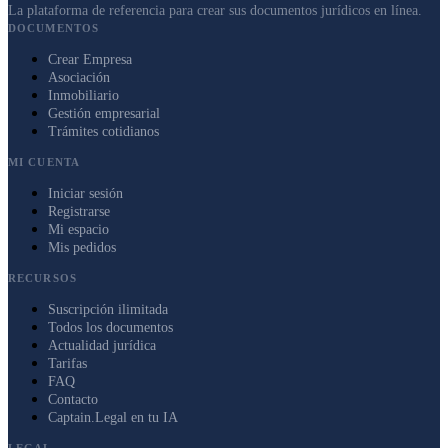
La plataforma de referencia para crear sus documentos jurídicos en línea.
DOCUMENTOS
Crear Empresa
Asociación
Inmobiliario
Gestión empresarial
Trámites cotidianos
MI CUENTA
Iniciar sesión
Registrarse
Mi espacio
Mis pedidos
RECURSOS
Suscripción ilimitada
Todos los documentos
Actualidad jurídica
Tarifas
FAQ
Contacto
Captain.Legal en tu IA
LEGAL