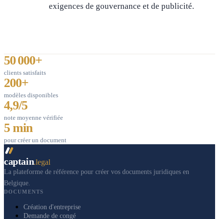
exigences de gouvernance et de publicité.
50 000+
clients satisfaits
200+
modèles disponibles
4,9/5
note moyenne vérifiée
5 min
pour créer un document
captain
.legal
La plateforme de référence pour créer vos documents juridiques en
Belgique.
DOCUMENTS
Création d'entreprise
Demande de congé