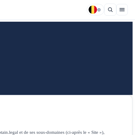
ptain.legal et de ses sous-domaines (ci-après le « Site »),