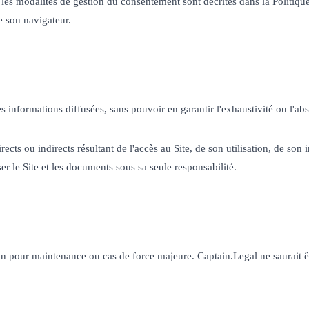
e et les modalités de gestion du consentement sont décrites dans la Politi
e son navigateur.
es informations diffusées, sans pouvoir en garantir l'exhaustivité ou l'abse
s ou indirects résultant de l'accès au Site, de son utilisation, de son in
ser le Site et les documents sous sa seule responsabilité.
ion pour maintenance ou cas de force majeure. Captain.Legal ne saurait êt