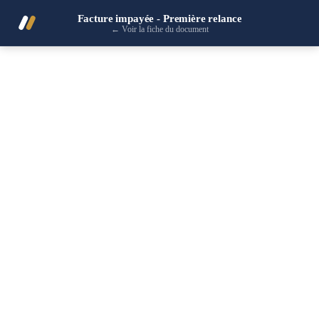
Facture impayée - Première relance
←
Voir la fiche du document