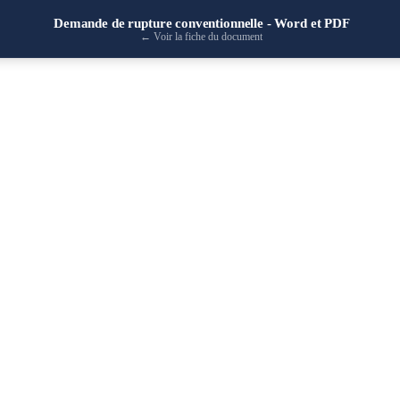
Demande de rupture conventionnelle - Word et PDF
←
Voir la fiche du document