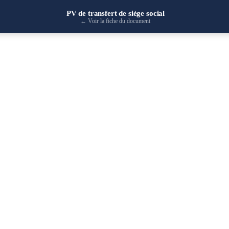
PV de transfert de siège social
←
Voir la fiche du document