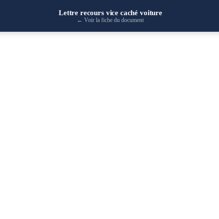
Lettre recours vice caché voiture
←
Voir la fiche du document