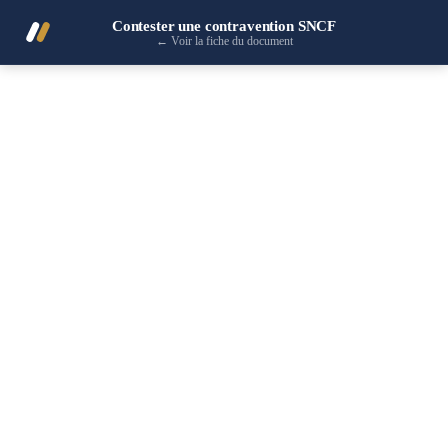
Contester une contravention SNCF
←
Voir la fiche du document