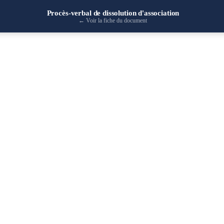
Procès-verbal de dissolution d'association
←
Voir la fiche du document