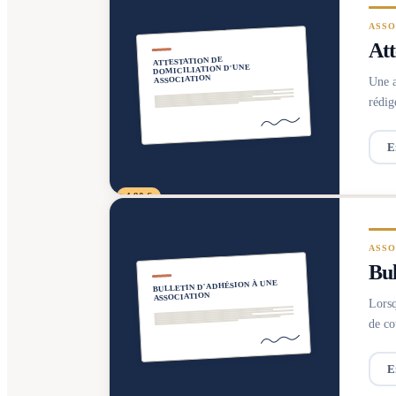
ASSO
Att
ATTESTATION DE
DOMICILIATION D'UNE
ASSOCIATION
Une a
rédig
E
4,90 €
ASSO
Bul
BULLETIN D'ADHÉSION À UNE
ASSOCIATION
Lorsq
de co
E