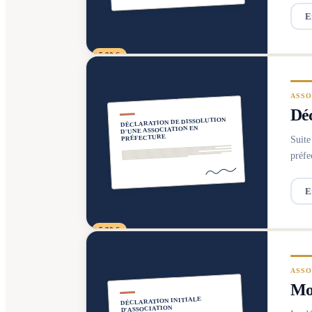
E
5,90 €
ASSO
Déc
DÉCLARATION DE DISSOLUTION
D'UNE ASSOCIATION EN
PRÉFECTURE
Suite
préfe
E
5,90 €
ASSO
Mod
DÉCLARATION INITIALE
D'ASSOCIATION