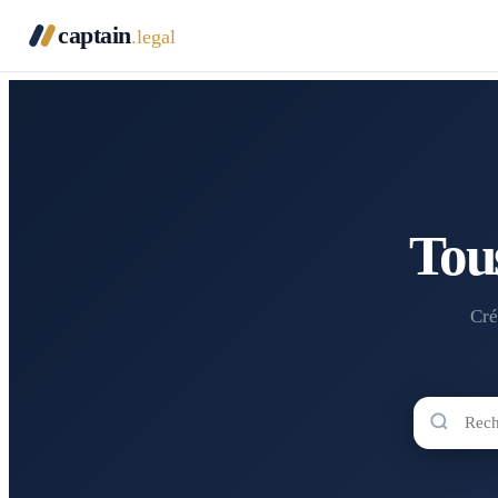
captain
.legal
Tou
Cré