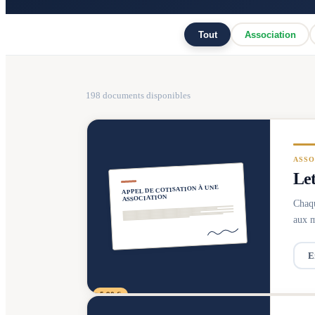
Tout
Association
198
documents disponibles
ASSO
Let
APPEL DE COTISATION À UNE
ASSOCIATION
Chaqu
aux m
E
5,90 €