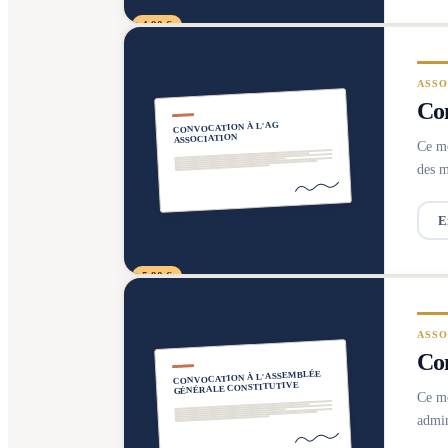
4,90 €
ASSO
Con
CONVOCATION À L'AG
ASSOCIATION
Ce mo
des m
E
5,90 €
ASSO
Con
CONVOCATION À L'ASSEMBLÉE
GÉNÉRALE CONSTITUTIVE
Ce mo
admin