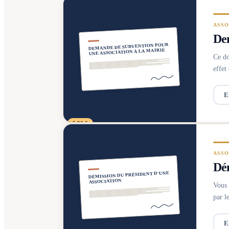
ASSO
Dem
DEMANDE DE SUBVENTION POUR
UNE ASSOCIATION À LA MAIRIE
Ce do
effet
E
5,90 €
ASSO
Dém
DÉMISSION DU PRÉSIDENT D'UNE
ASSOCIATION
Vous 
par l
E