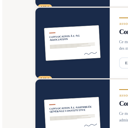
4,90 €
ASSO
Con
CONVOCATION À L'AG
ASSOCIATION
Ce mo
des m
E
5,90 €
ASSO
Con
CONVOCATION À L'ASSEMBLÉE
GÉNÉRALE CONSTITUTIVE
Ce mo
admin