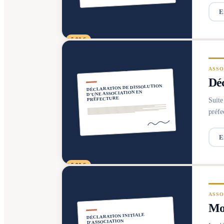
E
5,90 €
ASSO
Déc
DÉCLARATION DE DISSOLUTION
D'UNE ASSOCIATION EN
PRÉFECTURE
Suite
préfe
E
5,90 €
ASSO
Mod
DÉCLARATION INITIALE
D'ASSOCIATION