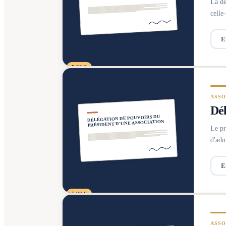
La dé
celle
E
5,90 €
ASSO
Dél
DÉLÉGATION DE POUVOIRS DU
PRÉSIDENT D'UNE ASSOCIATION
Le pr
d'adm
E
5,90 €
ASSO