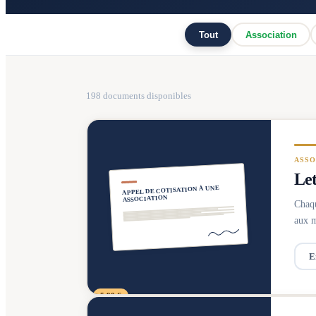
Tout
Association
198
documents disponibles
ASSO
Let
APPEL DE COTISATION À UNE
ASSOCIATION
Chaqu
aux m
E
5,90 €