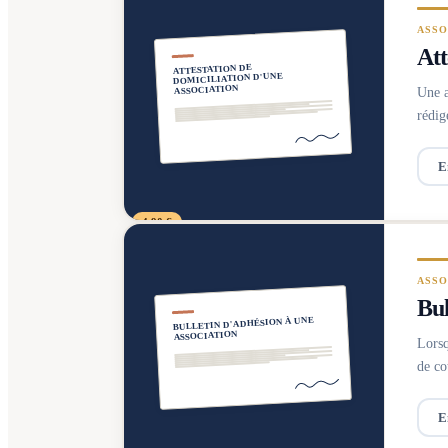
ASSO
Att
ATTESTATION DE
DOMICILIATION D'UNE
ASSOCIATION
Une a
rédig
E
4,90 €
ASSO
Bul
BULLETIN D'ADHÉSION À UNE
ASSOCIATION
Lorsq
de co
E