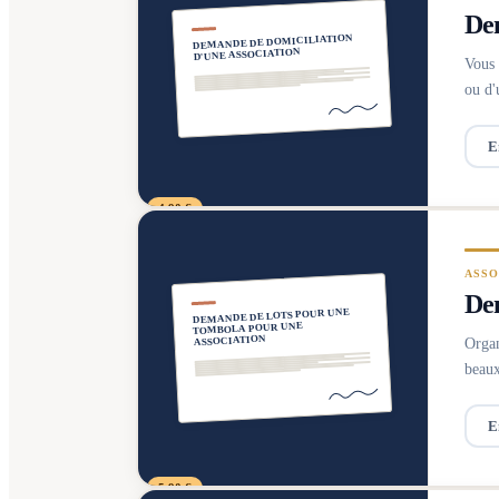
Dem
DEMANDE DE DOMICILIATION
D'UNE ASSOCIATION
Vous 
ou d'
E
4,90 €
ASSO
Dem
DEMANDE DE LOTS POUR UNE
TOMBOLA POUR UNE
ASSOCIATION
Organ
beaux
E
5,90 €