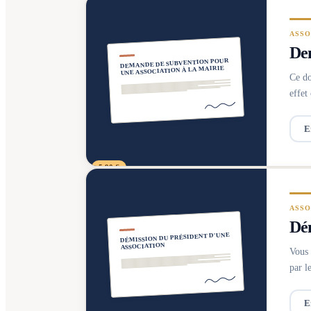
ASSO
Dem
DEMANDE DE SUBVENTION POUR
UNE ASSOCIATION À LA MAIRIE
Ce do
effet
E
5,90 €
ASSO
Dém
DÉMISSION DU PRÉSIDENT D'UNE
ASSOCIATION
Vous 
par l
E