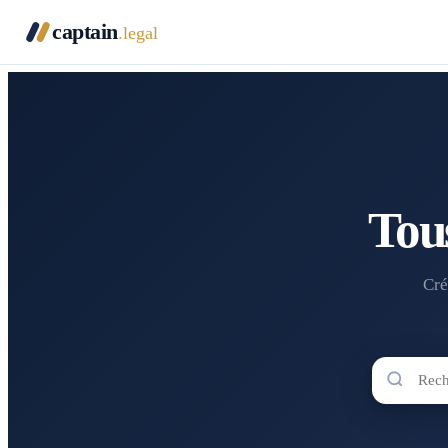
captain
.legal
Tou
Cré