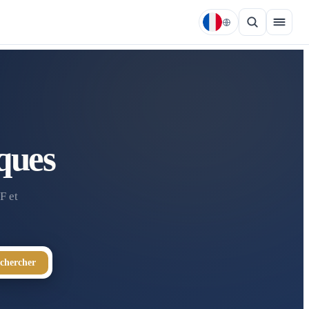
ques
F et
chercher